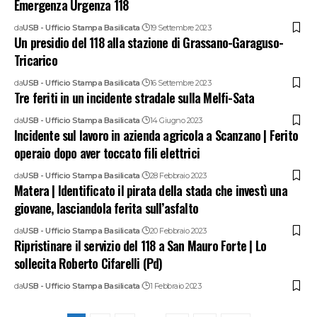
Emergenza Urgenza 118
da
USB - Ufficio Stampa Basilicata
19 Settembre 2023
Un presidio del 118 alla stazione di Grassano-Garaguso-
Tricarico
da
USB - Ufficio Stampa Basilicata
16 Settembre 2023
Tre feriti in un incidente stradale sulla Melfi-Sata
da
USB - Ufficio Stampa Basilicata
14 Giugno 2023
Incidente sul lavoro in azienda agricola a Scanzano | Ferito
operaio dopo aver toccato fili elettrici
da
USB - Ufficio Stampa Basilicata
28 Febbraio 2023
Matera | Identificato il pirata della stada che investì una
giovane, lasciandola ferita sull’asfalto
da
USB - Ufficio Stampa Basilicata
20 Febbraio 2023
Ripristinare il servizio del 118 a San Mauro Forte | Lo
sollecita Roberto Cifarelli (Pd)
da
USB - Ufficio Stampa Basilicata
1 Febbraio 2023