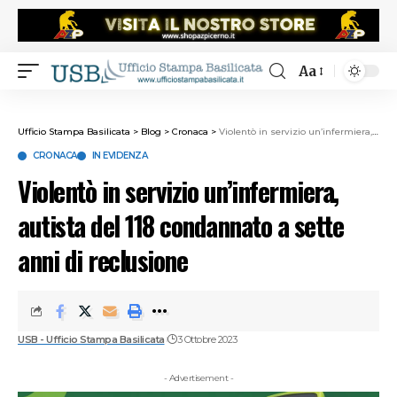
Aa
Ufficio Stampa Basilicata
>
Blog
>
Cronaca
>
Violentò in servizio un’infermiera, autista del 118 condannato a sette anni di reclusione
CRONACA
IN EVIDENZA
Violentò in servizio un’infermiera,
autista del 118 condannato a sette
anni di reclusione
USB - Ufficio Stampa Basilicata
3 Ottobre 2023
- Advertisement -