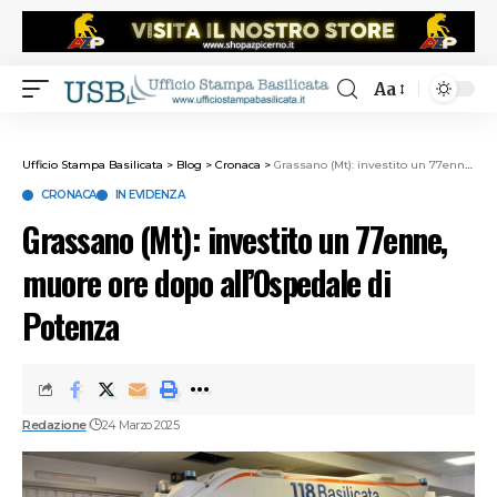
Aa
Ufficio Stampa Basilicata
>
Blog
>
Cronaca
>
Grassano (Mt): investito un 77enne, muore ore dopo all’Ospedale di Potenza
CRONACA
IN EVIDENZA
Grassano (Mt): investito un 77enne,
muore ore dopo all’Ospedale di
Potenza
Redazione
24 Marzo 2025