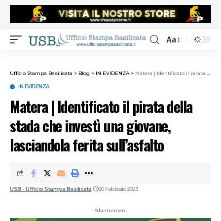
Aa
Ufficio Stampa Basilicata
>
Blog
>
IN EVIDENZA
>
Matera | Identificato il pirata della stada che investì una giovane, lasciandola ferita sull’asfalto
IN EVIDENZA
Matera | Identificato il pirata della
stada che investì una giovane,
lasciandola ferita sull’asfalto
USB - Ufficio Stampa Basilicata
20 Febbraio 2023
- Advertisement -