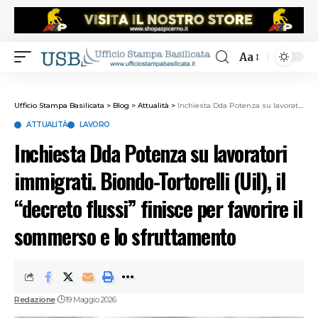
Aa
Ufficio Stampa Basilicata
>
Blog
>
Attualità
>
Inchiesta Dda Potenza su lavoratori immigrati. Biondo-Tortorelli (Uil), il “decreto flussi” finisce per favorire il sommerso e lo sfruttamento
ATTUALITÀ
LAVORO
Inchiesta Dda Potenza su lavoratori
immigrati. Biondo-Tortorelli (Uil), il
“decreto flussi” finisce per favorire il
sommerso e lo sfruttamento
Redazione
19 Maggio 2026