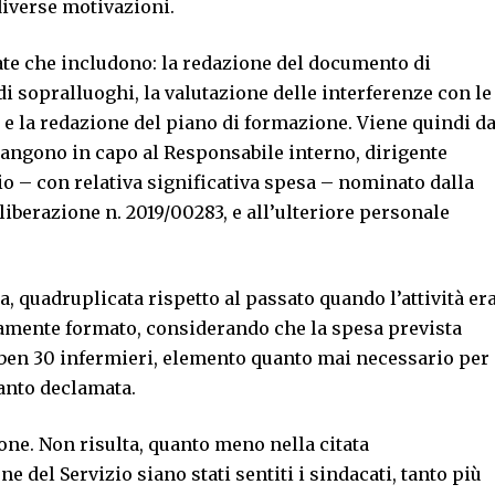
iverse motivazioni.
zzate che includono: la redazione del documento di
 di sopralluoghi, la valutazione delle interferenze con le
i e la redazione del piano di formazione. Viene quindi d
imangono in capo al Responsabile interno, dirigente
o – con relativa significativa spesa – nominato dalla
iberazione n. 2019/00283, e all’ulteriore personale
a, quadruplicata rispetto al passato quando l’attività er
tamente formato, considerando che la spesa prevista
ben 30 infermieri, elemento quanto mai necessario per
tanto declamata.
ione. Non risulta, quanto meno nella citata
e del Servizio siano stati sentiti i sindacati, tanto più