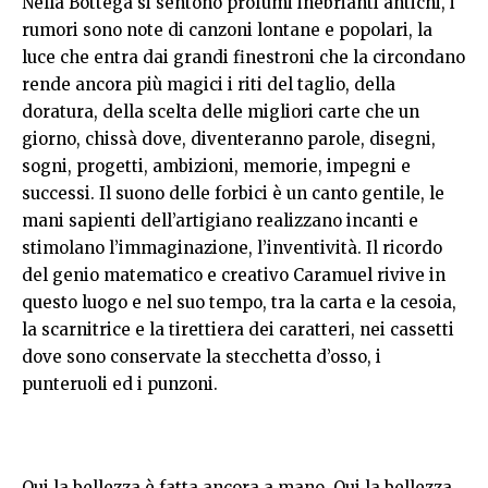
Nella Bottega si sentono profumi inebrianti antichi, i
rumori sono note di canzoni lontane e popolari, la
luce che entra dai grandi finestroni che la circondano
rende ancora più magici i riti del taglio, della
doratura, della scelta delle migliori carte che un
giorno, chissà dove, diventeranno parole, disegni,
sogni, progetti, ambizioni, memorie, impegni e
successi. Il suono delle forbici è un canto gentile, le
mani sapienti dell’artigiano realizzano incanti e
stimolano l’immaginazione, l’inventività. Il ricordo
del genio matematico e creativo Caramuel rivive in
questo luogo e nel suo tempo, tra la carta e la cesoia,
la scarnitrice e la tirettiera dei caratteri, nei cassetti
dove sono conservate la stecchetta d’osso, i
punteruoli ed i punzoni.
Qui la bellezza è fatta ancora a mano. Qui la bellezza