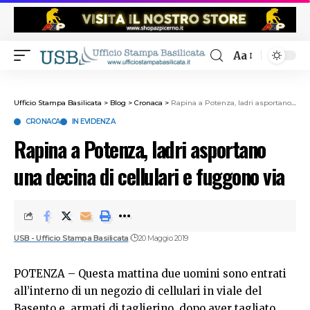
Aa
Ufficio Stampa Basilicata
>
Blog
>
Cronaca
>
Rapina a Potenza, ladri asportano una decina di cellulari e fuggono via
CRONACA
IN EVIDENZA
Rapina a Potenza, ladri asportano
una decina di cellulari e fuggono via
USB - Ufficio Stampa Basilicata
20 Maggio 2019
POTENZA – Questa mattina due uomini sono entrati
all’interno di un negozio di cellulari in viale del
Basento e, armati di taglierino, dopo aver tagliato