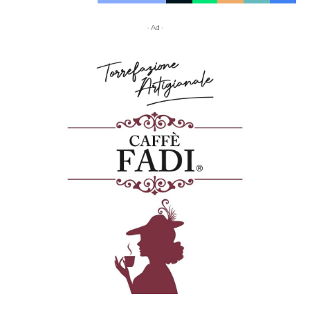
- Ad -