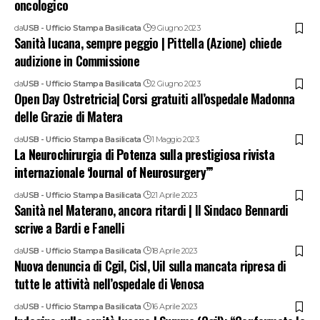
oncologico
da
USB - Ufficio Stampa Basilicata
9 Giugno 2023
Sanità lucana, sempre peggio | Pittella (Azione) chiede
audizione in Commissione
da
USB - Ufficio Stampa Basilicata
2 Giugno 2023
Open Day Ostretricia| Corsi gratuiti all’ospedale Madonna
delle Grazie di Matera
da
USB - Ufficio Stampa Basilicata
1 Maggio 2023
La Neurochirurgia di Potenza sulla prestigiosa rivista
internazionale ‘Journal of Neurosurgery’”
da
USB - Ufficio Stampa Basilicata
21 Aprile 2023
Sanità nel Materano, ancora ritardi | Il Sindaco Bennardi
scrive a Bardi e Fanelli
da
USB - Ufficio Stampa Basilicata
18 Aprile 2023
Nuova denuncia di Cgil, Cisl, Uil sulla mancata ripresa di
tutte le attività nell’ospedale di Venosa
da
USB - Ufficio Stampa Basilicata
16 Aprile 2023