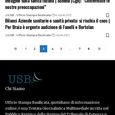
Indagine sulla sanità lucana | Summa (Cgil): “Confermate le
nostre preoccupazioni”
da
USB - Ufficio Stampa Basilicata
14 Aprile 2023
Bilanci Aziende sanitarie e sanità privata: si rischia il caos |
Per Braia è urgente audizione di Fanelli e Bortolan
da
USB - Ufficio Stampa Basilicata
1 Aprile 2023
1
2
3
4
5
…
7
8
Chi Siamo
Ufficio Stampa Basilicata, quotidiano di informazione
online, è una Testata Giornalistica Multimediale iscritta nel
Pubblico Registro della Stampa del Tribunale di Potenza n.