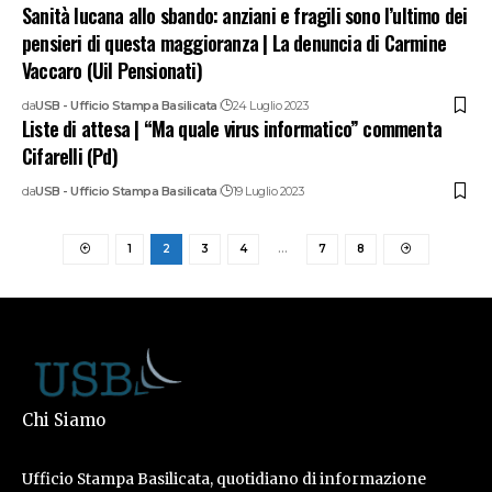
Sanità lucana allo sbando: anziani e fragili sono l’ultimo dei
pensieri di questa maggioranza | La denuncia di Carmine
Vaccaro (Uil Pensionati)
da
USB - Ufficio Stampa Basilicata
24 Luglio 2023
Liste di attesa | “Ma quale virus informatico” commenta
Cifarelli (Pd)
da
USB - Ufficio Stampa Basilicata
19 Luglio 2023
1
2
3
4
…
7
8
Chi Siamo
Ufficio Stampa Basilicata, quotidiano di informazione