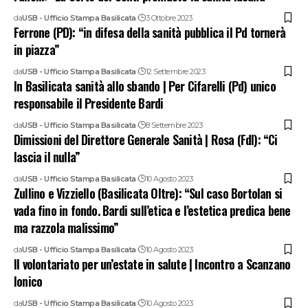
da
USB - Ufficio Stampa Basilicata
3 Ottobre 2023
Ferrone (PD): “in difesa della sanità pubblica il Pd tornerà
in piazza”
da
USB - Ufficio Stampa Basilicata
12 Settembre 2023
In Basilicata sanità allo sbando | Per Cifarelli (Pd) unico
responsabile il Presidente Bardi
da
USB - Ufficio Stampa Basilicata
8 Settembre 2023
Dimissioni del Direttore Generale Sanità | Rosa (FdI): “Ci
lascia il nulla”
da
USB - Ufficio Stampa Basilicata
10 Agosto 2023
Zullino e Vizziello (Basilicata Oltre): “Sul caso Bortolan si
vada fino in fondo. Bardi sull’etica e l’estetica predica bene
ma razzola malissimo”
da
USB - Ufficio Stampa Basilicata
10 Agosto 2023
Il volontariato per un’estate in salute | Incontro a Scanzano
Ionico
da
USB - Ufficio Stampa Basilicata
10 Agosto 2023