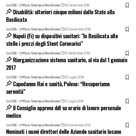
da
USB - Ufficio Stampa Basilicata
30 Dicembre 2016
Disabilità: ulteriori cinque milioni dallo Stato alla
Basilicata
da
USB - Ufficio Stampa Basilicata
22 Novembre 2016
Napoli (Fi) su dispositivi sanitari: "In Basilicata alle
stelle i prezzi degli Stent Coronarici"
da
USB - Ufficio Stampa Basilicata
15 Settembre 2016
Riorganizzazione sistema sanitario, al via dal 1 gennaio
2017
da
USB - Ufficio Stampa Basilicata
30 Luglio 2016
Capodanno Rai e sanità, Polese: “Recuperiamo
serenità”
da
USB - Ufficio Stampa Basilicata
21 Luglio 2016
Il Consiglio approva ddl su orario di lavoro personale
medico
da
USB - Ufficio Stampa Basilicata
25 Novembre 2015
Nominati i nuovi direttori delle Aziende sanitarie lucane