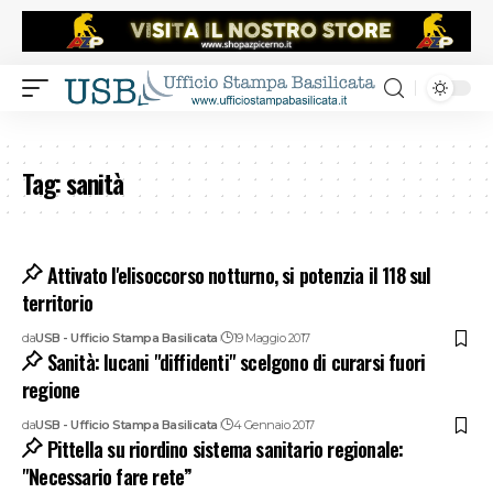
Tag:
sanità
Attivato l'elisoccorso notturno, si potenzia il 118 sul
territorio
da
USB - Ufficio Stampa Basilicata
19 Maggio 2017
Sanità: lucani "diffidenti" scelgono di curarsi fuori
regione
da
USB - Ufficio Stampa Basilicata
4 Gennaio 2017
Pittella su riordino sistema sanitario regionale:
"Necessario fare rete”