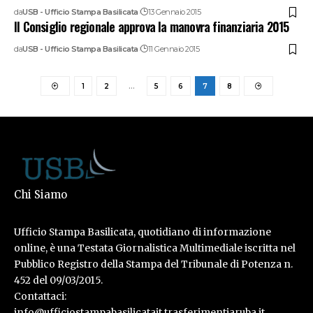
da
USB - Ufficio Stampa Basilicata
13 Gennaio 2015
Il Consiglio regionale approva la manovra finanziaria 2015
da
USB - Ufficio Stampa Basilicata
11 Gennaio 2015
1
2
…
5
6
7
8
Chi Siamo
Ufficio Stampa Basilicata, quotidiano di informazione
online, è una Testata Giornalistica Multimediale iscritta nel
Pubblico Registro della Stampa del Tribunale di Potenza n.
452 del 09/03/2015.
Contattaci:
info@ufficiostampabasilicatait.trasferimentiaruba.it