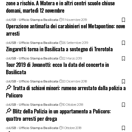
zone a rischio. A Matera e in altri centri scuole chiuse
domani, martedì 12 novembre
da
USB - Ufficio Stampa Basilicata
11 Novembre 2019
Operazione antimafia dei carabinieri nel Metapontino: nove
arresti
da
USB - Ufficio Stampa Basilicata
26 Settembre 2019
Zingaretti torna in Basilicata a sostegno di Trerotola
da
USB - Ufficio Stampa Basilicata
22 Marzo 2019
Tour 2019 di Jovanotti: ecco la data del concerto in
Basilicata
da
USB - Ufficio Stampa Basilicata
20 Dicembre 2018
Tratta di schiavi minori: rumeno arrestato dalla polizia a
Policoro
da
USB - Ufficio Stampa Basilicata
10 Ottobre 2018
Blitz della Polizia in un appartamento a Policoro:
quattro arresti per droga
da
USB - Ufficio Stampa Basilicata
1 Ottobre 2018