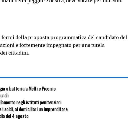
 mani della peggiore destra, deve votare per noi. Solo
ti fermi della proposta programmatica del candidato del
lazioni e fortemente impegnato per una tutela
dei cittadini.
gia a batteria a Melfi e Picerno
turali
lamento negli istituti penitenziari
i soldi, ai domiciliari un imprenditore
dio del 4 agosto