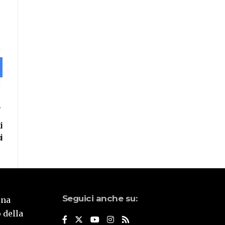
i
i
Seguici anche su:
una
 della