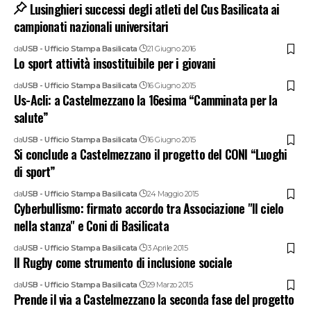
Lusinghieri successi degli atleti del Cus Basilicata ai
campionati nazionali universitari
da
USB - Ufficio Stampa Basilicata
21 Giugno 2016
Lo sport attività insostituibile per i giovani
da
USB - Ufficio Stampa Basilicata
16 Giugno 2015
Us-Acli: a Castelmezzano la 16esima “Camminata per la
salute”
da
USB - Ufficio Stampa Basilicata
16 Giugno 2015
Si conclude a Castelmezzano il progetto del CONI “Luoghi
di sport”
da
USB - Ufficio Stampa Basilicata
24 Maggio 2015
Cyberbullismo: firmato accordo tra Associazione "Il cielo
nella stanza" e Coni di Basilicata
da
USB - Ufficio Stampa Basilicata
3 Aprile 2015
Il Rugby come strumento di inclusione sociale
da
USB - Ufficio Stampa Basilicata
29 Marzo 2015
Prende il via a Castelmezzano la seconda fase del progetto