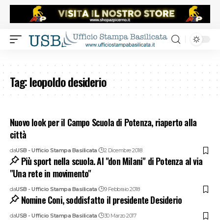
Tag:
leopoldo desiderio
Nuovo look per il Campo Scuola di Potenza, riaperto alla
città
da
USB - Ufficio Stampa Basilicata
2 Dicembre 2018
Più sport nella scuola. Al "don Milani" di Potenza al via
"Una rete in movimento"
da
USB - Ufficio Stampa Basilicata
9 Febbraio 2018
Nomine Coni, soddisfatto il presidente Desiderio
da
USB - Ufficio Stampa Basilicata
30 Marzo 2017