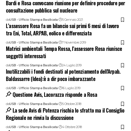
Bardi e Rosa convocano riunione per definire procedure per
consultazione pubblica sul nucleare
da
USB - Ufficio Stampa Basilicata
5 Gennaio 2021
L’assessore Rosa fa un bilancio sui primi 6 mesi di lavoro
tra Eni, Total, ARPAB, eolico e differenziata
da
USB - Ufficio Stampa Basilicata
7 Novembre 2019
Matrici ambientali Tempa Rossa, l'assessore Rosa riunisce
soggetti interessati
da
USB - Ufficio Stampa Basilicata
24 Luglio 2019
Inutilizzabili i fondi destinati al potenziamento dell'Arpab.
Baldassarre (Idea):è a dir poco imbarazzante
da
USB - Ufficio Stampa Basilicata
16 Luglio 2019
Questione Avis, Lacorazza risponde a Rosa
da
USB - Ufficio Stampa Basilicata
5 Ottobre 2018
La sede Avis di Potenza rischia lo sfratto ma il Consiglio
Regionale ne rinvia la discussione
da
USB - Ufficio Stampa Basilicata
4 Ottobre 2018