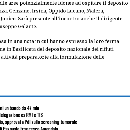
delle aree potenzialmente idonee ad ospitare il deposito
renza, Genzano, Irsina, Oppido Lucano, Matera,
onico. Sarà presente all’incontro anche il dirigente
useppe Galante.
osa in una nota in cui hanno espresso la loro ferma
ne in Basilicata del deposito nazionale dei rifiuti
e attività preparatorie alla formulazione delle
uni un bando da 47 mln
delegazione ex RMI e TIS
cio, approvata Pdl sullo screening tumorale
ia di Pasquale Francesco Amendola