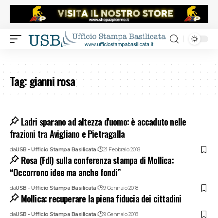
Tag:
gianni rosa
Ladri sparano ad altezza d'uomo: è accaduto nelle
frazioni tra Avigliano e Pietragalla
da
USB - Ufficio Stampa Basilicata
21 Febbraio 2018
Rosa (FdI) sulla conferenza stampa di Mollica:
“Occorrono idee ma anche fondi”
da
USB - Ufficio Stampa Basilicata
9 Gennaio 2018
Mollica: recuperare la piena fiducia dei cittadini
da
USB - Ufficio Stampa Basilicata
9 Gennaio 2018