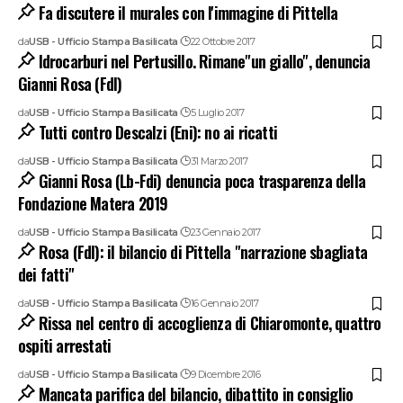
Fa discutere il murales con l'immagine di Pittella
da
USB - Ufficio Stampa Basilicata
22 Ottobre 2017
Idrocarburi nel Pertusillo. Rimane"un giallo", denuncia
Gianni Rosa (FdI)
da
USB - Ufficio Stampa Basilicata
5 Luglio 2017
Tutti contro Descalzi (Eni): no ai ricatti
da
USB - Ufficio Stampa Basilicata
31 Marzo 2017
Gianni Rosa (Lb-Fdi) denuncia poca trasparenza della
Fondazione Matera 2019
da
USB - Ufficio Stampa Basilicata
23 Gennaio 2017
Rosa (FdI): il bilancio di Pittella "narrazione sbagliata
dei fatti"
da
USB - Ufficio Stampa Basilicata
16 Gennaio 2017
Rissa nel centro di accoglienza di Chiaromonte, quattro
ospiti arrestati
da
USB - Ufficio Stampa Basilicata
9 Dicembre 2016
Mancata parifica del bilancio, dibattito in consiglio