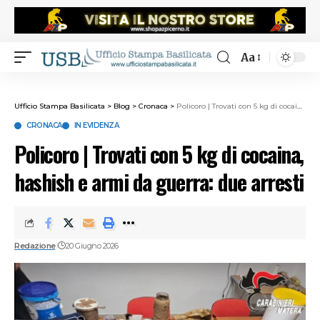
Aa
Ufficio Stampa Basilicata
>
Blog
>
Cronaca
>
Policoro | Trovati con 5 kg di cocaina, hashish e armi da guerra: due arresti
CRONACA
IN EVIDENZA
Policoro | Trovati con 5 kg di cocaina,
hashish e armi da guerra: due arresti
Redazione
20 Giugno 2026