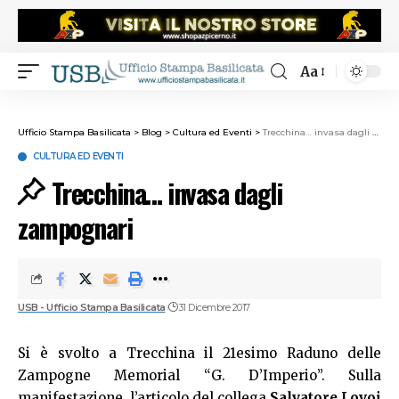
Aa
Ufficio Stampa Basilicata
>
Blog
>
Cultura ed Eventi
>
Trecchina… invasa dagli zampognari
CULTURA ED EVENTI
Trecchina… invasa dagli
zampognari
USB - Ufficio Stampa Basilicata
31 Dicembre 2017
Si è svolto a Trecchina il 21esimo Raduno delle
Zampogne Memorial “G. D’Imperio”. Sulla
manifestazione l’articolo del collega
Salvatore Lovoi