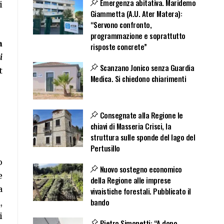
Emergenza abitativa. Maridemo
i
Giammetta (A.U. Ater Matera):
“Servono confronto,
programmazione e soprattutto
a
risposte concrete”
i
Scanzano Jonico senza Guardia
t
Medica. Si chiedono chiarimenti
Consegnate alla Regione le
chiavi di Masseria Crisci, la
struttura sulle sponde del lago del
Pertusillo
o
Nuovo sostegno economico
e
della Regione alle imprese
a
vivaistiche forestali. Pubblicato il
bando
,
i
Pietro Simonetti: “A dopo