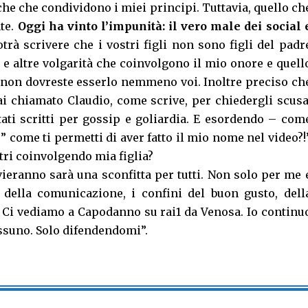
iche che cond
ividono i miei principi. Tuttavia, quello ch
te.
Oggi ha vinto l’impunità: il vero male dei social 
trà scrivere che i vostri figli non sono figli del padr
 e altre volgarità che coinvolgono il mio onore e quell
 e non dovreste esserlo nemmeno voi. Inoltre preciso ch
ai chiamato Claudio, come scrive, per chiedergli scusa
ati scritti per gossip e goliardia. E esordendo – com
” come ti permetti di aver fatto il mio nome nel video?!
tri coinvolgendo mia figlia?
vieranno sarà una sconfitta per tutti. Non solo per me 
 della comunicazione, i confini del buon gusto, dell
a. Ci vediamo a Capodanno su rai1 da Venosa. Io continu
essuno. Solo difendendomi”.