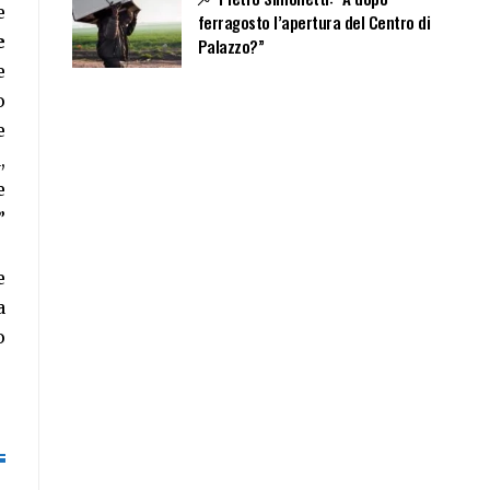
e
ferragosto l’apertura del Centro di
e
Palazzo?”
e
o
e
,
e
”
e
a
o