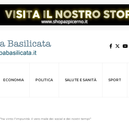
ECONOMIA
POLITICA
SALUTE E SANITÀ
SPORT
ha vinto l'impunità: il vero male dei social e dei nostri tempi"