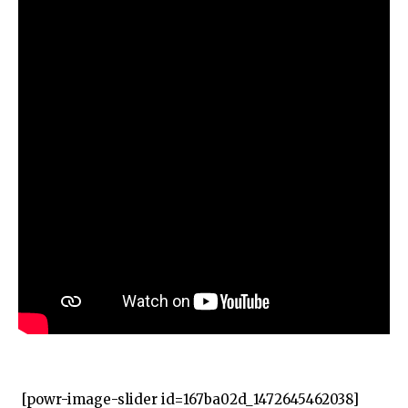
[powr-image-slider id=167ba02d_1472645462038]