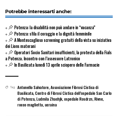
Potrebbe interessarti anche:
Potenza: la disabilità non può andare in “vacanza”
Potenza: sfila il coraggio e la dignità femminile
A Montescaglioso screening gratuiti della vista su iniziativa
dei Lions materani
Operatori Socio Sanitari insufficienti, la protesta della Fials
a Potenza. Incontro con l’assessore Latronico
In Basilicata lunedì 13 aprile sciopero delle Farmacie
Antonello Salvatore
,
Associazione Fibrosi Cistica di
Tag
Basilicata
,
Centro di Fibrosi Cistica dell’ospedale San Carlo
di Potenza
,
Ludmila Zhachjk
,
ospedale Rosdrzn
,
Rivne
,
rocco maglietta
,
ucraina