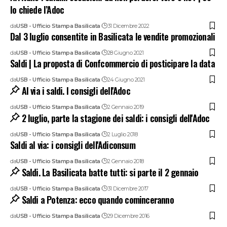
lo chiede l’Adoc
da
USB - Ufficio Stampa Basilicata
31 Dicembre 2022
Dal 3 luglio consentite in Basilicata le vendite promozionali
da
USB - Ufficio Stampa Basilicata
28 Giugno 2021
Saldi | La proposta di Confcommercio di posticipare la data
da
USB - Ufficio Stampa Basilicata
24 Giugno 2021
Al via i saldi. I consigli dell'Adoc
da
USB - Ufficio Stampa Basilicata
2 Gennaio 2019
2 luglio, parte la stagione dei saldi: i consigli dell'Adoc
da
USB - Ufficio Stampa Basilicata
2 Luglio 2018
Saldi al via: i consigli dell'Adiconsum
da
USB - Ufficio Stampa Basilicata
2 Gennaio 2018
Saldi. La Basilicata batte tutti: si parte il 2 gennaio
da
USB - Ufficio Stampa Basilicata
31 Dicembre 2017
Saldi a Potenza: ecco quando cominceranno
da
USB - Ufficio Stampa Basilicata
29 Dicembre 2016