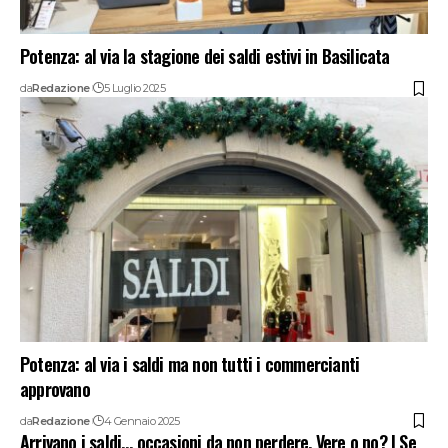
Potenza: al via la stagione dei saldi estivi in Basilicata
da
Redazione
5 Luglio 2025
Potenza: al via i saldi ma non tutti i commercianti
approvano
da
Redazione
4 Gennaio 2025
Arrivano i saldi… occasioni da non perdere. Vere o no? | Se