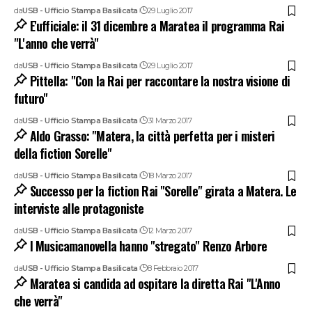
da
USB - Ufficio Stampa Basilicata
29 Luglio 2017
E'ufficiale: il 31 dicembre a Maratea il programma Rai
"L'anno che verrà"
da
USB - Ufficio Stampa Basilicata
29 Luglio 2017
Pittella: "Con la Rai per raccontare la nostra visione di
futuro"
da
USB - Ufficio Stampa Basilicata
31 Marzo 2017
Aldo Grasso: "Matera, la città perfetta per i misteri
della fiction Sorelle"
da
USB - Ufficio Stampa Basilicata
18 Marzo 2017
Successo per la fiction Rai "Sorelle" girata a Matera. Le
interviste alle protagoniste
da
USB - Ufficio Stampa Basilicata
12 Marzo 2017
I Musicamanovella hanno "stregato" Renzo Arbore
da
USB - Ufficio Stampa Basilicata
8 Febbraio 2017
Maratea si candida ad ospitare la diretta Rai "L'Anno
che verrà"