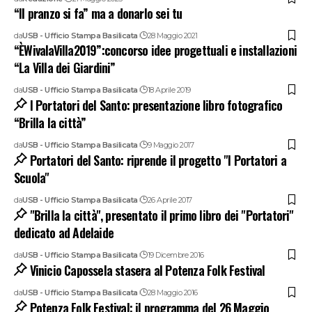
“Il pranzo si fa” ma a donarlo sei tu
da
USB - Ufficio Stampa Basilicata
28 Maggio 2021
“ÈWivalaVilla2019”:concorso idee progettuali e installazioni
“La Villa dei Giardini”
da
USB - Ufficio Stampa Basilicata
18 Aprile 2019
I Portatori del Santo: presentazione libro fotografico
“Brilla la città”
da
USB - Ufficio Stampa Basilicata
9 Maggio 2017
Portatori del Santo: riprende il progetto "I Portatori a
Scuola"
da
USB - Ufficio Stampa Basilicata
26 Aprile 2017
"Brilla la città", presentato il primo libro dei "Portatori"
dedicato ad Adelaide
da
USB - Ufficio Stampa Basilicata
19 Dicembre 2016
Vinicio Capossela stasera al Potenza Folk Festival
da
USB - Ufficio Stampa Basilicata
28 Maggio 2016
Potenza Folk Festival: il programma del 26 Maggio