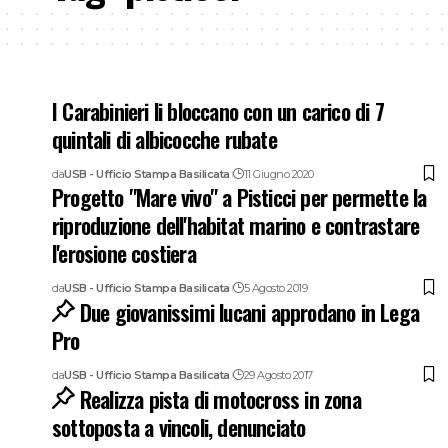
I Carabinieri li bloccano con un carico di 7
quintali di albicocche rubate
da
USB - Ufficio Stampa Basilicata
11 Giugno 2020
Progetto "Mare vivo" a Pisticci per permette la
riproduzione dell'habitat marino e contrastare
l'erosione costiera
da
USB - Ufficio Stampa Basilicata
5 Agosto 2019
Due giovanissimi lucani approdano in Lega
Pro
da
USB - Ufficio Stampa Basilicata
29 Agosto 2017
Realizza pista di motocross in zona
sottoposta a vincoli, denunciato