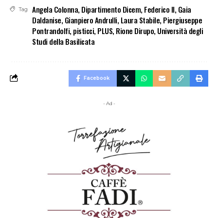
Angela Colonna
,
Dipartimento Dicem
,
Federico II
,
Gaia
Tag
Daldanise
,
Gianpiero Andrulli
,
Laura Stabile
,
Piergiuseppe
Pontrandolfi
,
pisticci
,
PLUS
,
Rione Dirupo
,
Università degli
Studi della Basilicata
Facebook
- Ad -