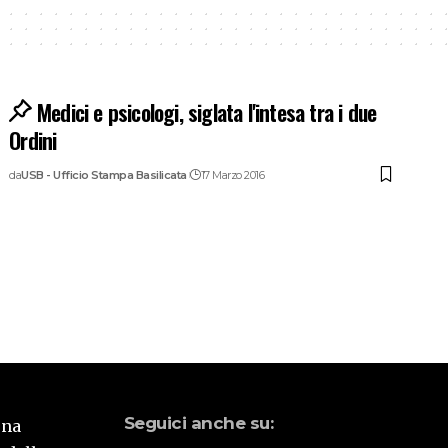
Medici e psicologi, siglata l'intesa tra i due
Ordini
da
USB - Ufficio Stampa Basilicata
17 Marzo 2016
Seguici anche su:
una