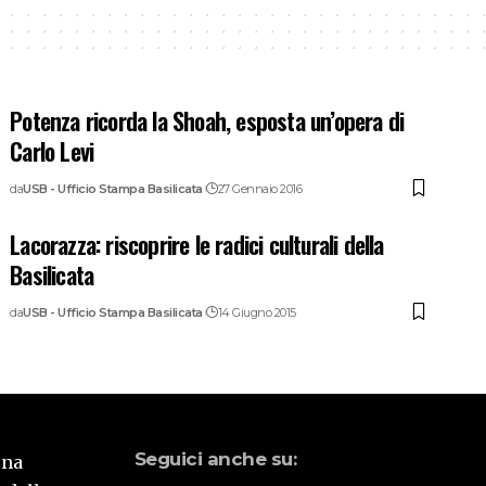
Potenza ricorda la Shoah, esposta un’opera di
Carlo Levi
da
USB - Ufficio Stampa Basilicata
27 Gennaio 2016
Lacorazza: riscoprire le radici culturali della
Basilicata
da
USB - Ufficio Stampa Basilicata
14 Giugno 2015
Seguici anche su:
una