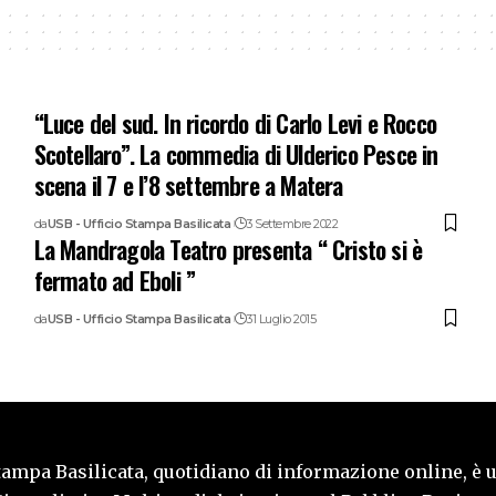
“Luce del sud. In ricordo di Carlo Levi e Rocco
Scotellaro”. La commedia di Ulderico Pesce in
scena il 7 e l’8 settembre a Matera
da
USB - Ufficio Stampa Basilicata
3 Settembre 2022
La Mandragola Teatro presenta “ Cristo si è
fermato ad Eboli ”
da
USB - Ufficio Stampa Basilicata
31 Luglio 2015
tampa Basilicata, quotidiano di informazione online, è 