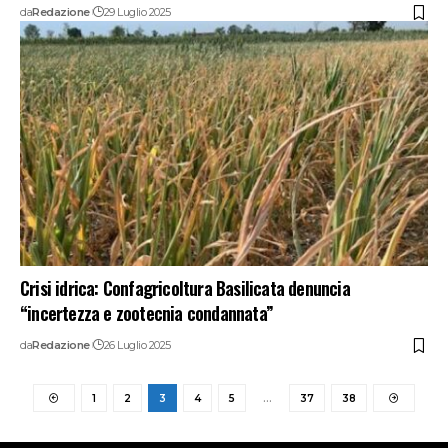
da
Redazione
29 Luglio 2025
Crisi idrica: Confagricoltura Basilicata denuncia
“incertezza e zootecnia condannata”
da
Redazione
26 Luglio 2025
1
2
3
4
5
…
37
38