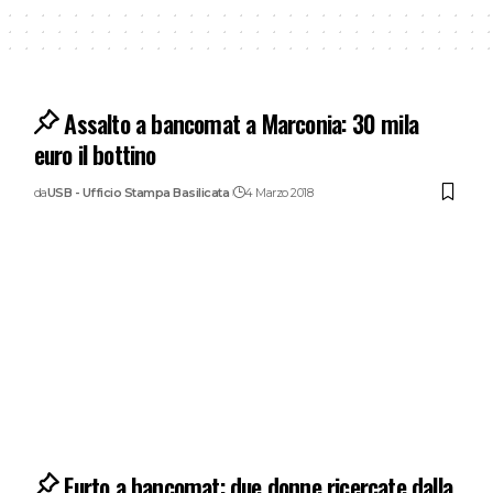
Assalto a bancomat a Marconia: 30 mila
euro il bottino
da
USB - Ufficio Stampa Basilicata
4 Marzo 2018
Furto a bancomat: due donne ricercate dalla