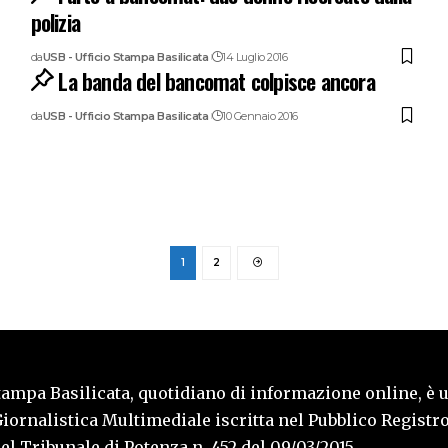
polizia
da
USB - Ufficio Stampa Basilicata
14 Luglio 2016
La banda del bancomat colpisce ancora
da
USB - Ufficio Stampa Basilicata
10 Gennaio 2016
1
2
tampa Basilicata, quotidiano di informazione online, è 
iornalistica Multimediale iscritta nel Pubblico Registro
l Tribunale di Potenza n. 452 del 09/03/2015.