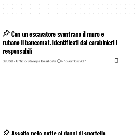
Con un escavatore sventrano il muro e
rubano il bancomat. Identificati dai carabinieri i
responsabili
da
USB - Ufficio Stampa Basilicata
4 Novembre 2017
Assalto nella notte ai danni di sportello