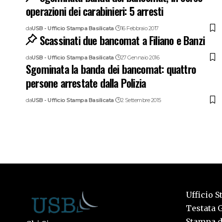
operazioni dei carabinieri: 5 arresti
da
USB - Ufficio Stampa Basilicata
16 Febbraio 2017
Scassinati due bancomat a Filiano e Banzi
da
USB - Ufficio Stampa Basilicata
27 Gennaio 2016
Sgominata la banda dei bancomat: quattro
persone arrestate dalla Polizia
da
USB - Ufficio Stampa Basilicata
2 Settembre 2015
Ufficio S
Testata G
Stampa de