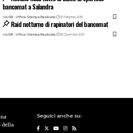
bancomat a Salandra
da
USB - Ufficio Stampa Basilicata
20 Febbraio 2016
Raid notturno di rapinatori del bancomat
da
USB - Ufficio Stampa Basilicata
30 Dicembre 2015
Seguici anche su:
una
 della