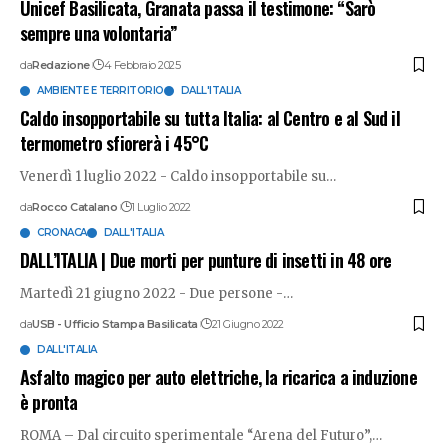
Unicef Basilicata, Granata passa il testimone: “Sarò
sempre una volontaria”
da
Redazione
4 Febbraio 2025
AMBIENTE E TERRITORIO
DALL'ITALIA
Caldo insopportabile su tutta Italia: al Centro e al Sud il
termometro sfiorerà i 45°C
Venerdì 1 luglio 2022 - Caldo insopportabile su
…
da
Rocco Catalano
1 Luglio 2022
CRONACA
DALL'ITALIA
DALL’ITALIA | Due morti per punture di insetti in 48 ore
Martedì 21 giugno 2022 - Due persone -
…
da
USB - Ufficio Stampa Basilicata
21 Giugno 2022
DALL'ITALIA
Asfalto magico per auto elettriche, la ricarica a induzione
è pronta
ROMA – Dal circuito sperimentale “Arena del Futuro”,
…