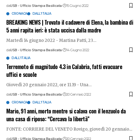
da
USB - Ufficio Stampa Basilicata
15 Giugno 2022
CRONACA
DALL'ITALIA
BREAKING NEWS | Trovato il cadavere di Elena, la bambina di
5 anni rapita ieri: è stata uccisa dalla madre
Martedì 14 giugno 2022 - Martina Patti, 23
…
da
USB - Ufficio Stampa Basilicata
14 Giugno 2022
DALL'ITALIA
Terremoto di magnitudo 4.3 in Calabria, fatti evacuare
uffici e scuole
Giovedì 20 gennaio 2022, ore 11.19 - Una
…
da
USB - Ufficio Stampa Basilicata
20 Gennaio 2022
CRONACA
DALL'ITALIA
Mario, 91 anni, morto mentre si calava con il lenzuolo da
una casa di riposo: “Cercava la libertà”
FONTE: CORRIERE DEL VENETO Rovigo, giovedì 20 gennaio
…
da
USB - Ufficio Stampa Basilicata
20 Gennaio 2022