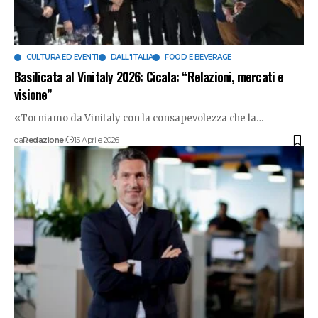
CULTURA ED EVENTI
DALL'ITALIA
FOOD E BEVERAGE
Basilicata al Vinitaly 2026: Cicala: “Relazioni, mercati e
visione”
«Torniamo da Vinitaly con la consapevolezza che la
…
da
Redazione
15 Aprile 2026