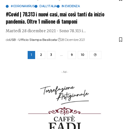
#CORONAVIRUS
DALL'ITALIA
IN EVIDENZA
#Covid | 78.313 i nuovi casi, mai così tanti da inizio
pandemia. Oltre 1 milione di tamponi
Martedì 28 dicembre 2021 - Sono 78.313 i
…
da
USB - Ufficio Stampa Basilicata
28 Dicembre 2021
1
2
3
…
9
10
- Ad -