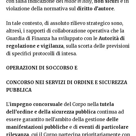
con falsa indicazione del
made in Italy
,
non sicuri
e in
violazione della normativa sul
diritto d’autore
.
In tale contesto, di assoluto rilievo strategico sono,
altresì, i rapporti di collaborazione operativa che la
Guardia di Finanza ha sviluppato con le
Autorità di
regolazione e vigilanza
, sulla scorta delle previsioni
di specifici protocolli di intesa.
OPERAZIONI DI SOCCORSO E
CONCORSO NEI SERVIZI DI ORDINE E SICUREZZA
PUBBLICA
L’
impegno concorsuale
del Corpo nella
tutela
dell’ordine e della sicurezza pubblica
continua ad
essere garantito nell’ambito della gestione
delle
manifestazioni pubbliche
e di
eventi di particolare
rilevanza
, cui il Corpo partecipa prioritariamente con