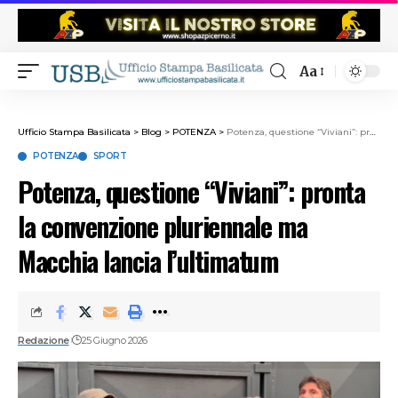
Aa
Ufficio Stampa Basilicata
>
Blog
>
POTENZA
>
Potenza, questione “Viviani”: pronta la convenzione pluriennale ma Macchia lancia l’ultimatum
POTENZA
SPORT
Potenza, questione “Viviani”: pronta
la convenzione pluriennale ma
Macchia lancia l’ultimatum
Redazione
25 Giugno 2026