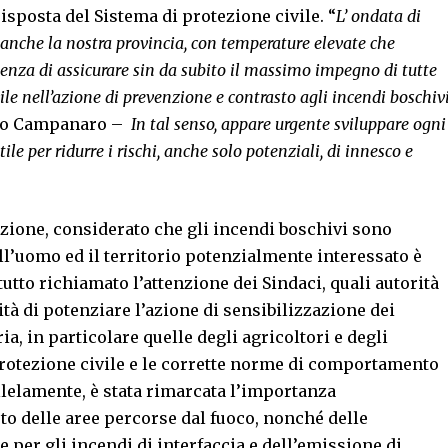
isposta del Sistema di protezione civile. “
L’ ondata di
o anche la nostra provincia, con temperature elevate che
igenza di assicurare sin da subito il massimo impegno di tutte
le nell’azione di prevenzione e contrasto agli incendi boschiv
etto Campanaro –
In tal senso, appare urgente sviluppare ogni
tile per ridurre i rischi, anche solo potenziali, di innesco e
enzione, considerato che gli incendi boschivi sono
l’uomo ed il territorio potenzialmente interessato è
utto richiamato l’attenzione dei Sindaci, quali autorità
ità di potenziare l’azione di sensibilizzazione dei
ia, in particolare quelle degli agricoltori e degli
protezione civile e le corrette norme di comportamento
llelamente, è stata rimarcata l’importanza
o delle aree percorse dal fuoco, nonché delle
e per gli incendi di interfaccia e dell’emissione di