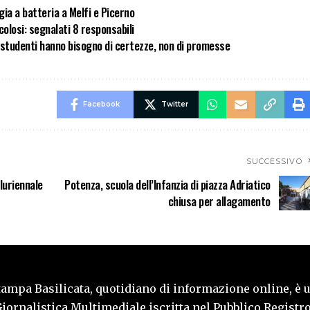
gia a batteria a Melfi e Picerno
olosi: segnalati 8 responsabili
i studenti hanno bisogno di certezze, non di promesse
Facebook
Twitter
SUCCESSIVO
luriennale
Potenza, scuola dell’Infanzia di piazza Adriatico
chiusa per allagamento
tampa Basilicata, quotidiano di informazione online, è 
iornalistica Multimediale iscritta nel Pubblico Registro