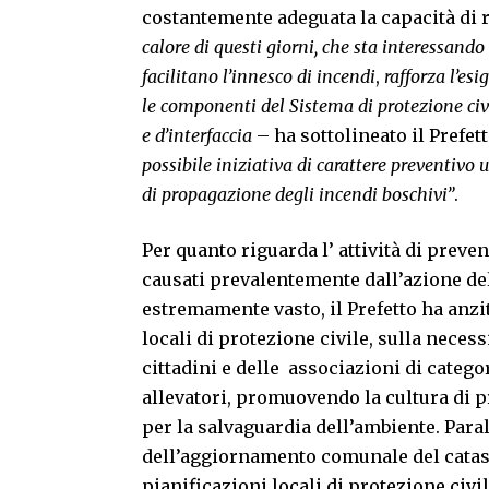
costantemente adeguata la capacità di r
calore di questi giorni, che sta interessand
facilitano l’innesco di incendi
,
rafforza l’es
le componenti del Sistema di protezione civi
e d’interfaccia
– ha sottolineato il Pref
possibile iniziativa di carattere preventivo u
di
propagazione degli incendi boschivi”
.
Per quanto riguarda l’ attività di prev
causati prevalentemente dall’azione del
estremamente vasto, il Prefetto ha anzit
locali di protezione civile, sulla necess
cittadini e delle associazioni di categor
allevatori, promuovendo la cultura di 
per la salvaguardia dell’ambiente. Para
dell’aggiornamento comunale del catast
pianificazioni locali di protezione civil