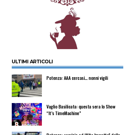
ULTIMI ARTICOLI
Potenza: AAA cercasi… nonni vigili
Vaglio Basilicata: questa sera lo Show
“It’s TimeMachine”
Potenza: servizio ad “Alto Impatto” della