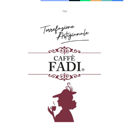
- Ad -