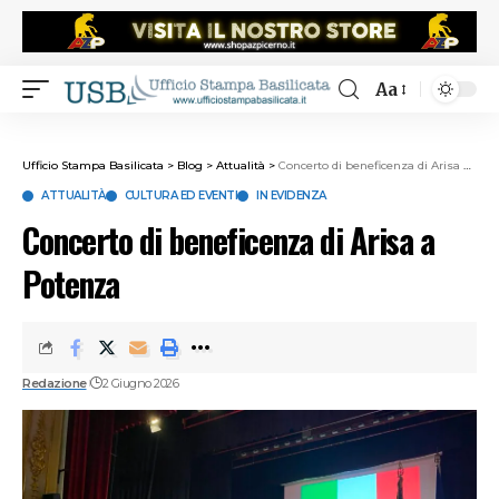
Aa
Ufficio Stampa Basilicata
>
Blog
>
Attualità
>
Concerto di beneficenza di Arisa a Potenza
ATTUALITÀ
CULTURA ED EVENTI
IN EVIDENZA
Concerto di beneficenza di Arisa a
Potenza
Redazione
2 Giugno 2026