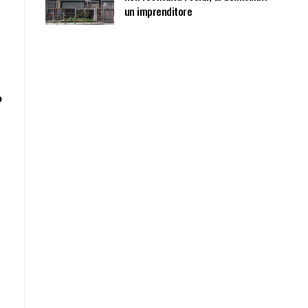
un imprenditore
o