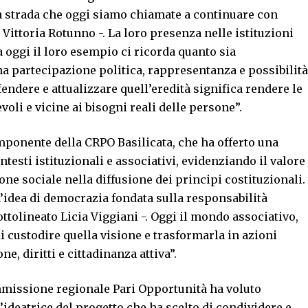
a strada che oggi siamo chiamate a continuare con
Vittoria Rotunno -. La loro presenza nelle istituzioni
 oggi il loro esempio ci ricorda quanto sia
a partecipazione politica, rappresentanza e possibilità
fendere e attualizzare quell’eredità significa rendere le
voli e vicine ai bisogni reali delle persone”.
mponente della CRPO Basilicata, che ha offerto una
ntesti istituzionali e associativi, evidenziando il valore
ne sociale nella diffusione dei principi costituzionali.
’idea di democrazia fondata sulla responsabilità
ottolineato Licia Viggiani -. Oggi il mondo associativo,
di custodire quella visione e trasformarla in azioni
, diritti e cittadinanza attiva”.
mmissione regionale Pari Opportunità ha voluto
’ideatrice del progetto che ha scelto di condividere e