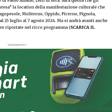
di Paolo Albano, Letti di sera. Sarà quella che gli
stesa” la location della manifestazione culturale che
agopesole, Moliterno, Oppido, Picerno, Pignola,
al 25 luglio al 7 agosto 2024. Ma si andrà avanti anche
ive riportate nel ricco programma (
SCARICA IL
- Advertisement -