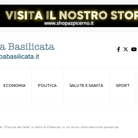
ECONOMIA
POLITICA
SALUTE E SANITÀ
SPORT
la “Piscina del Sole” a Vietri di Potenza: in un anno, oltre diecimila presenze