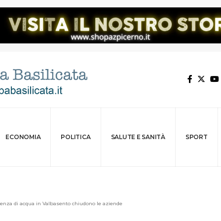
ECONOMIA
POLITICA
SALUTE E SANITÀ
SPORT
arenza di acqua in Valbasento chiudono le aziende