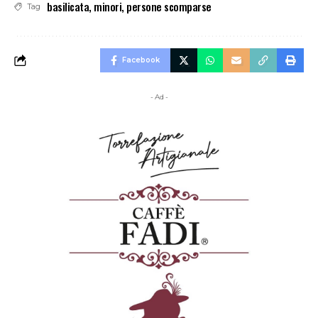
basilicata
,
minori
,
persone scomparse
Tag
Facebook
- Ad -