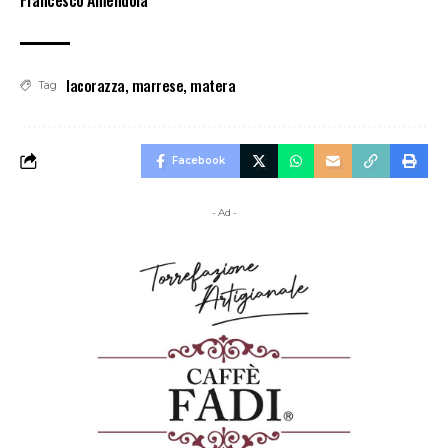
Francesco Amendola
lacorazza
,
marrese
,
matera
Tag
Facebook
- Ad -