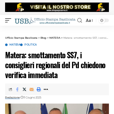
Aa
Ufficio Stampa Basilicata
>
Blog
>
MATERA
>
Matera: smottamento SS7, i consiglieri regionali del Pd chiedono verifica immediata
MATERA
POLITICA
Matera: smottamento SS7, i
consiglieri regionali del Pd chiedono
verifica immediata
Redazione
11 Giugno 2025