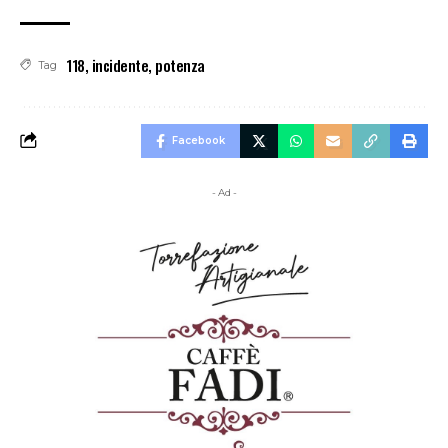
118
,
incidente
,
potenza
Tag
Facebook
- Ad -