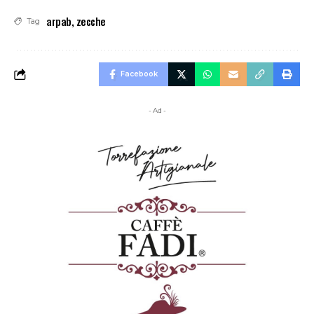
arpab
,
zecche
Tag
Facebook
- Ad -