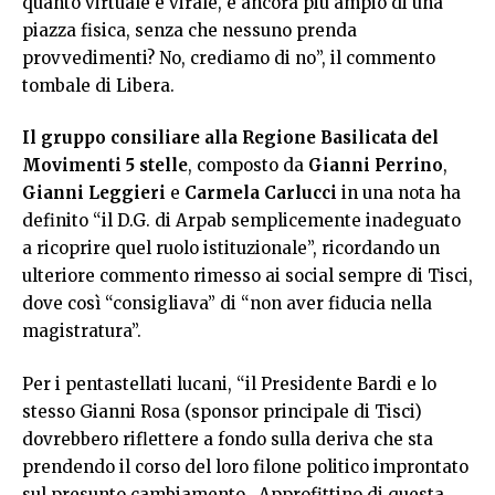
quanto virtuale e virale, è ancora più ampio di una
piazza fisica, senza che nessuno prenda
provvedimenti? No, crediamo di no”, il commento
tombale di Libera.
Il gruppo consiliare alla Regione Basilicata del
Movimenti 5 stelle
, composto da
Gianni Perrino
,
Gianni Leggieri
e
Carmela Carlucci
in una nota ha
definito “il D.G. di Arpab semplicemente inadeguato
a ricoprire quel ruolo istituzionale”, ricordando un
ulteriore commento rimesso ai social sempre di Tisci,
dove così “consigliava” di “non aver fiducia nella
magistratura”.
Per i pentastellati lucani, “il Presidente Bardi e lo
stesso Gianni Rosa (sponsor principale di Tisci)
dovrebbero riflettere a fondo sulla deriva che sta
prendendo il corso del loro filone politico improntato
sul presunto cambiamento. Approfittino di questa