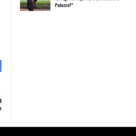
Palazzo?”
l
e