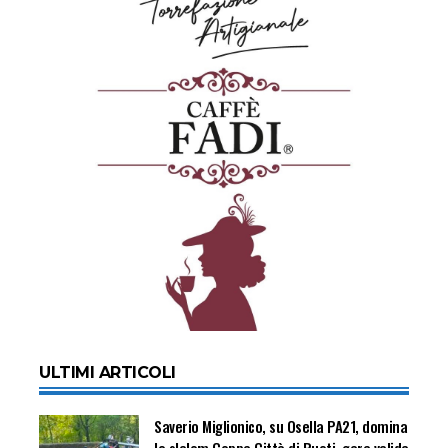
ULTIMI ARTICOLI
Saverio Miglionico, su Osella PA21, domina
lo slalom Coppa Città di Ruoti, gara valida