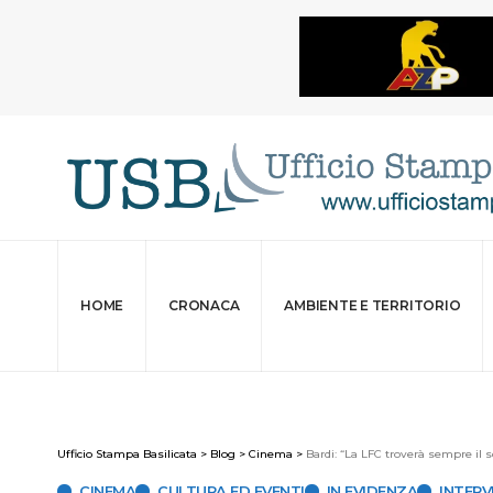
HOME
CRONACA
AMBIENTE E TERRITORIO
Ufficio Stampa Basilicata
>
Blog
>
Cinema
>
Bardi: “La LFC troverà sempre il 
CINEMA
CULTURA ED EVENTI
IN EVIDENZA
INTERV