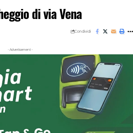
heggio di via Vena
Condividi
- Advertisement -