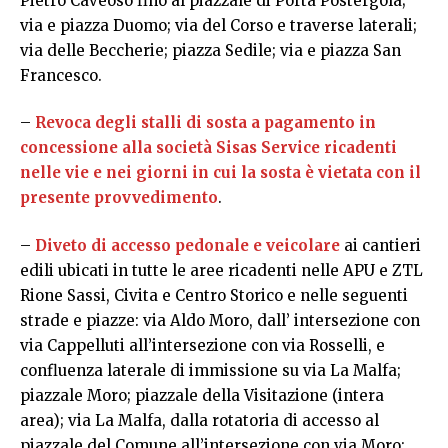
Pietro Caveoso fino al piazzale di Porta Postergola;
via e piazza Duomo; via del Corso e traverse laterali;
via delle Beccherie; piazza Sedile; via e piazza San
Francesco.
–
Revoca degli stalli di sosta a pagamento in
concessione alla società Sisas Service ricadenti
nelle vie e nei giorni in cui la sosta è vietata con il
presente provvedimento
.
–
Diveto di accesso pedonale e veicolare
ai cantieri
edili ubicati in tutte le aree ricadenti nelle APU e ZTL
Rione Sassi, Civita e Centro Storico e nelle seguenti
strade e piazze: via Aldo Moro, dall’ intersezione con
via Cappelluti all’intersezione con via Rosselli, e
confluenza laterale di immissione su via La Malfa;
piazzale Moro; piazzale della Visitazione (intera
area); via La Malfa, dalla rotatoria di accesso al
piazzale del Comune all’intersezione con via Moro;