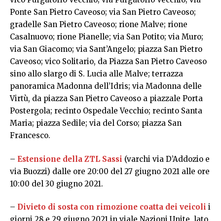
Ponte San Pietro Caveoso; via San Pietro Caveoso;
gradelle San Pietro Caveoso; rione Malve; rione
Casalnuovo; rione Pianelle; via San Potito; via Muro;
via San Giacomo; via Sant’Angelo; piazza San Pietro
Caveoso; vico Solitario, da Piazza San Pietro Caveoso
sino allo slargo di S. Lucia alle Malve; terrazza
panoramica Madonna dell’Idris; via Madonna delle
Virtù, da piazza San Pietro Caveoso a piazzale Porta
Postergola; recinto Ospedale Vecchio; recinto Santa
Maria; piazza Sedile; via del Corso; piazza San
Francesco.
–
Estensione della ZTL Sassi
(varchi via D’Addozio e
via Buozzi) dalle ore 20:00 del 27 giugno 2021 alle ore
10:00 del 30 giugno 2021.
–
Divieto di sosta con rimozione coatta dei veicoli
i
giorni 28 e 29 giugno 2021 in viale Nazioni Unite, lato