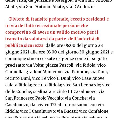
delle Virtù, da piazzale Postergola a via Sant’ Antonio
Abate; via Sant’Antonio Abate; via D’Addozio.
–
Divieto di transito pedonale, eccetto residenti e
in via del tutto eccezionale persone che
comprovino di avere un valido motivo per il
transito da valutarsi da parte dell’autorità di
pubblica sicurezza
, dalle ore 08:00 del giorno 28
giugno 2021 alle ore 03:00 del giorno 30 giugno 2021 e
comunque sino a cessate esigenze come di seguito
precisato: via Volta; piazza Pascoli; via Ridola; vico
Giumella; gradoni Municipio; via Pennino; via Duni;
recinto Duni, vico I e vico II Duni; vico Case Nuove;
calata Ridola; recinto Ridola; vico San Leonardo; vico
delle Conche; scalinata recinto III Casalnuovo; via
San Francesco Paolo Vecchio; via Conche; via
Casalnuovo, dal civico 123 all’intersezione con via
Ridola; vico I Casalnuovo; via Buozzi; vico Confalone;
vico Purgatorio Vecchio; via Purgatorio Vecchio; via