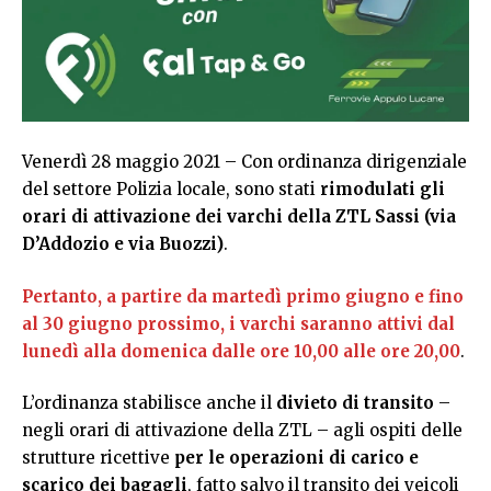
Venerdì 28 maggio 2021 – Con ordinanza dirigenziale
del settore Polizia locale, sono stati
rimodulati gli
orari di attivazione dei varchi della ZTL Sassi (via
D’Addozio e via Buozzi)
.
Pertanto, a partire da martedì primo giugno e fino
al 30 giugno prossimo, i varchi saranno attivi dal
lunedì alla domenica dalle ore 10,00 alle ore 20,00
.
L’ordinanza stabilisce anche il
divieto di transito
–
negli orari di attivazione della ZTL – agli ospiti delle
strutture ricettive
per le operazioni di carico e
scarico dei bagagli
, fatto salvo il transito dei veicoli